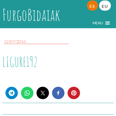
ES
EU
FurgoBidaiak
MENU
12/07/2016
LIGURE192
Share this...