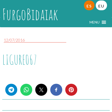
ES
EU
FurgoBidaiak
MENU
12/07/2016
LIGURE067
Share this...