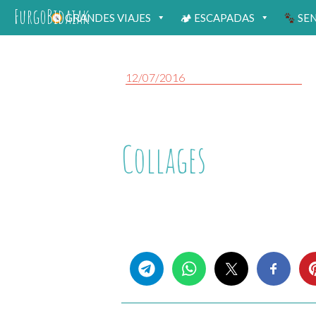
FurgoBidaiak
GRANDES VIAJES
🏕 ESCAPADAS
SE
12/07/2016
Collages
Share this...