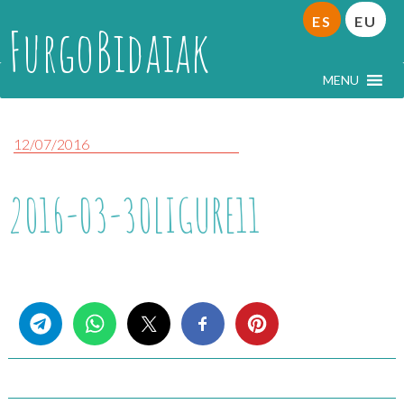
ES
EU
FurgoBidaiak
MENU
12/07/2016
2016-03-30LIGURE11
Share this...