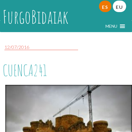
ES
EU
FurgoBidaiak
MENU
12/07/2016
CUENCA241