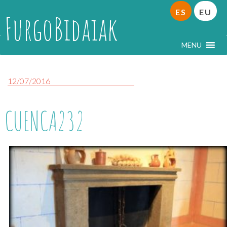
ES
EU
FurgoBidaiak
MENU
12/07/2016
CUENCA232