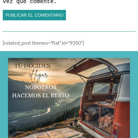
vez que comente.
[related_post themes="flat" id="9350"]