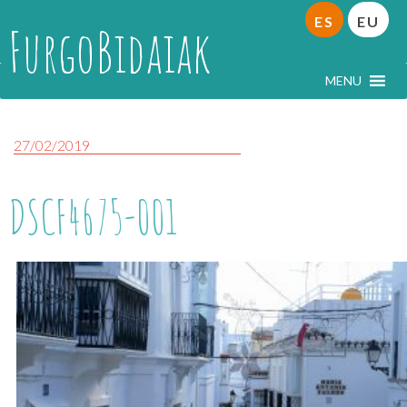
ES
EU
FurgoBidaiak
MENU
27/02/2019
DSCF4675-001