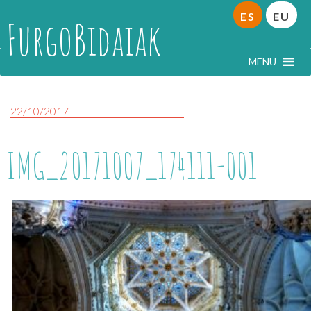
ES
EU
FurgoBidaiak
MENU
22/10/2017
IMG_20171007_174111-001