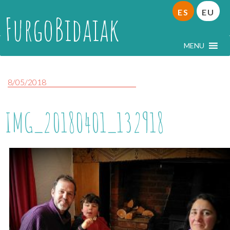
ES
EU
FurgoBidaiak
MENU
8/05/2018
IMG_20180401_132918