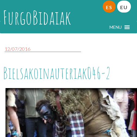
ES
EU
FurgoBidaiak
MENU
12/07/2016
Bielsakoinauteriak046-2