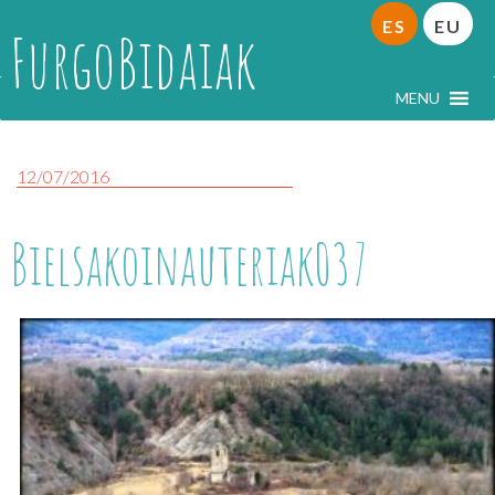
ES
EU
FurgoBidaiak
MENU
12/07/2016
Bielsakoinauteriak037