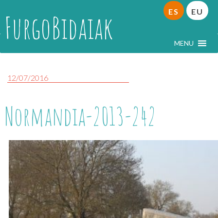
ES
EU
FurgoBidaiak
MENU
12/07/2016
Normandia-2013-242