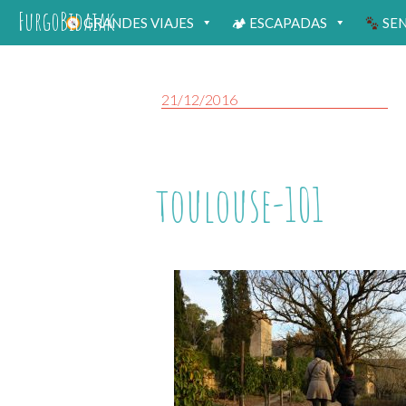
FurgoBidaiak
GRANDES VIAJES
🏕 ESCAPADAS
SE
21/12/2016
toulouse-101