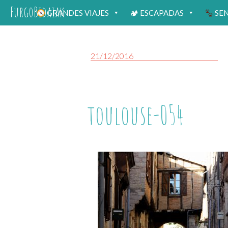
FurgoBidaiak
GRANDES VIAJES
🏕 ESCAPADAS
SE
21/12/2016
toulouse-054