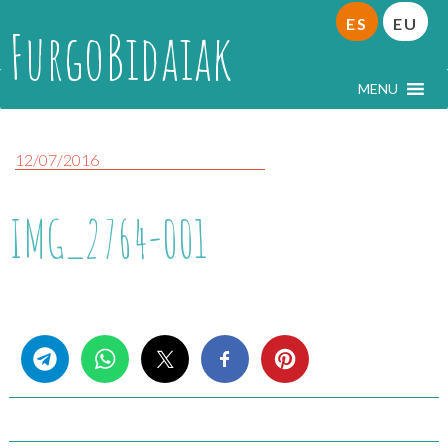
ES
EU
FurgoBidaiak
MENU
12/07/2016
IMG_2764-001
Share this...