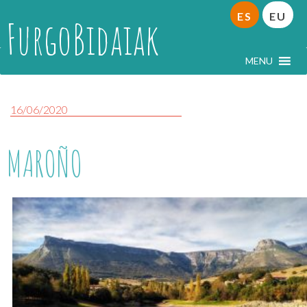
ES
EU
FurgoBidaiak
MENU
16/06/2020
MAROÑO