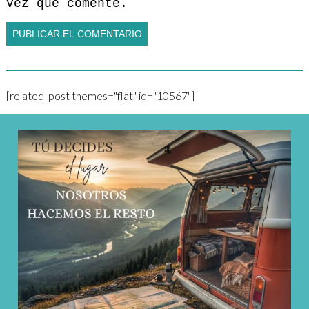
vez que comente.
[related_post themes="flat" id="10567"]