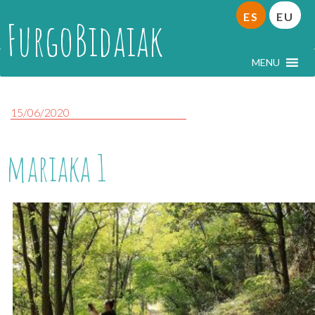
ES
EU
FurgoBidaiak
MENU
15/06/2020
mariaka 1