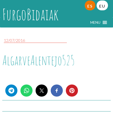
ES
EU
FurgoBidaiak
MENU
12/07/2016
AlgarveAlentejo525
Share this...