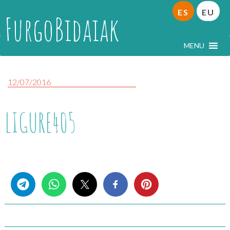
ES
EU
FurgoBidaiak
MENU
12/07/2016
LIGURE405
Share this...