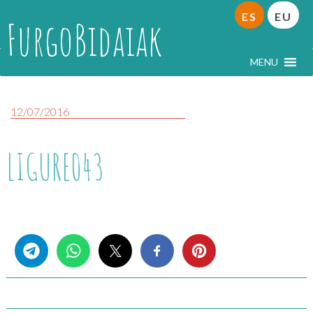
ES
EU
FurgoBidaiak
MENU
12/07/2016
LIGURE043
Share this...