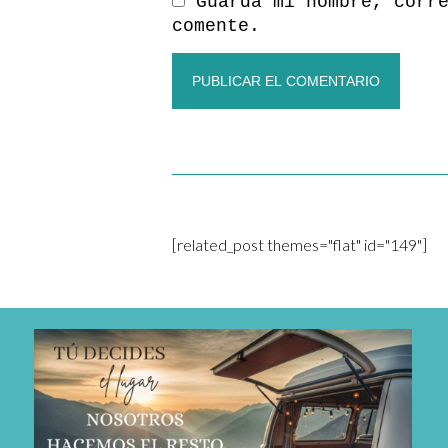
Guarda mi nombre, corr
comente.
[related_post themes="flat" id="149"]