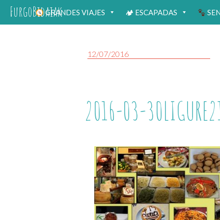
FurgoBidaiak
GRANDES VIAJES
🏕 ESCAPADAS
SE
12/07/2016
2016-03-30LIGURE2