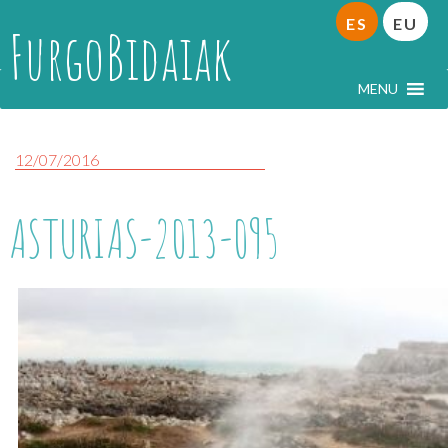
ES
EU
FurgoBidaiak
MENU
12/07/2016
ASTURIAS-2013-095