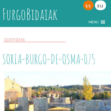
ES
EU
FurgoBidaiak
MENU
12/07/2016
SORIA-BURGO-DE-OSMA-075