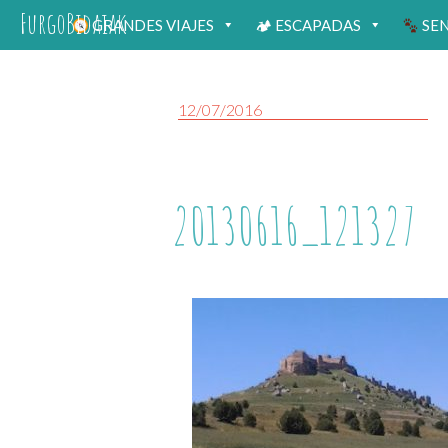
FurgoBidaiak
GRANDES VIAJES
🏕 ESCAPADAS
SE
12/07/2016
20130616_121327