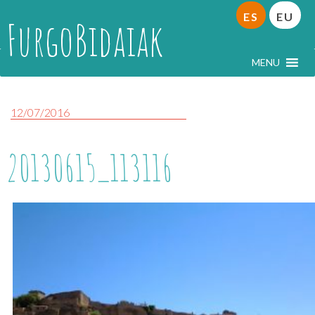
ES
EU
FurgoBidaiak
MENU
12/07/2016
20130615_113116