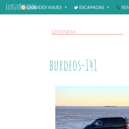
FurgoBidaiak
GRANDES VIAJES
🏕 ESCAPADAS
SE
12/07/2016
burdeos-141