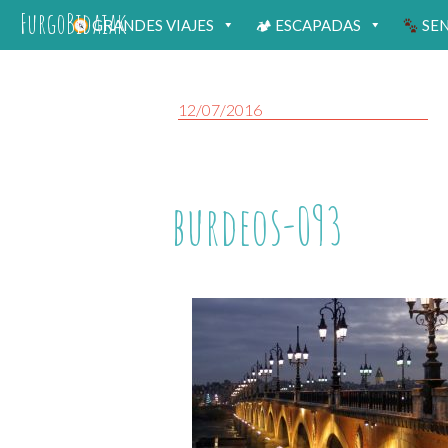
FurgoBidaiak
GRANDES VIAJES
🏕 ESCAPADAS
SE
12/07/2016
burdeos-093