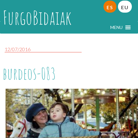
ES
EU
FurgoBidaiak
MENU
12/07/2016
burdeos-083