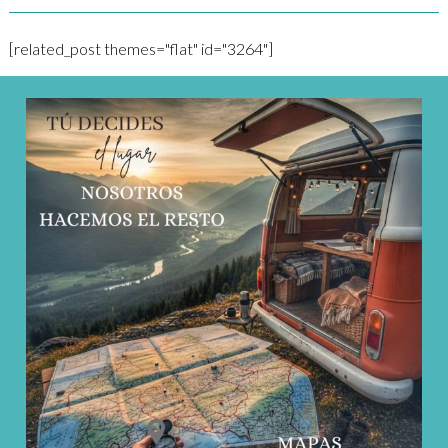
[related_post themes="flat" id="3264"]