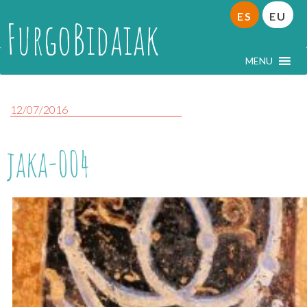
ES
EU
FurgoBidaiak
MENU
12/07/2016
jaka-004