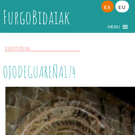
ES
EU
FurgoBidaiak
MENU
12/07/2016
OJODEGUAREÑA174