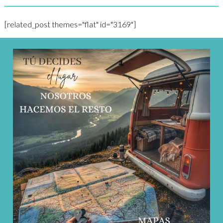
[related_post themes="flat" id="3169"]