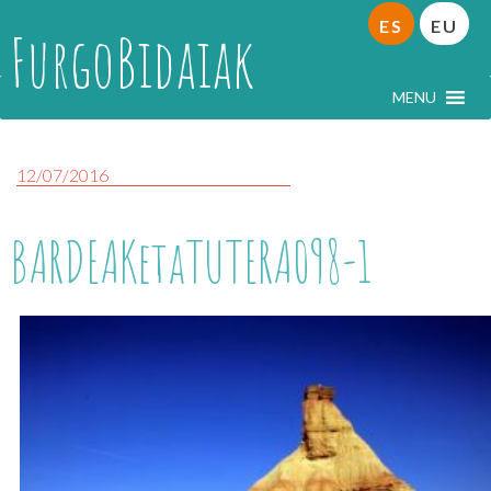
ES
EU
FurgoBidaiak
MENU
12/07/2016
BARDEAKetaTUTERA098-1