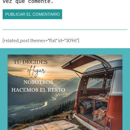
vez que comente.
[related_post themes="flat" id="3096"]