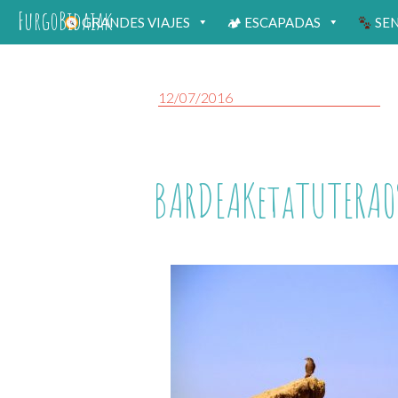
FurgoBidaiak
GRANDES VIAJES
🏕 ESCAPADAS
SE
12/07/2016
BARDEAKetaTUTERA0