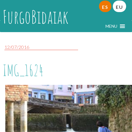
ES
EU
FurgoBidaiak
MENU
12/07/2016
IMG_1624