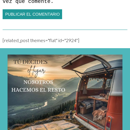
vez que comente.
[related_post themes="flat" id="2924"]