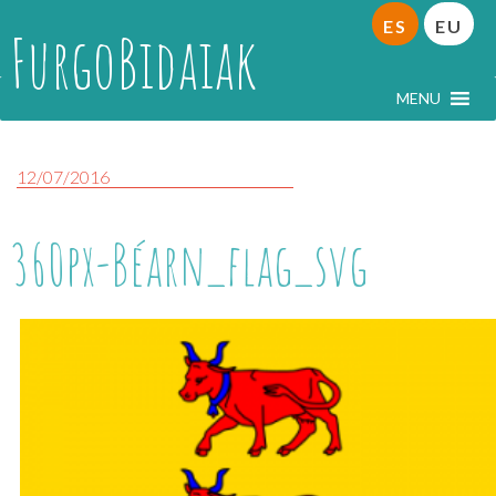
ES
EU
FurgoBidaiak
MENU
12/07/2016
360px-Béarn_flag_svg