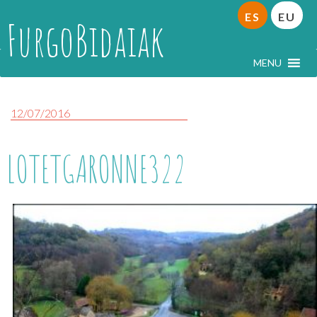
ES
EU
FurgoBidaiak
MENU
12/07/2016
LOTETGARONNE322