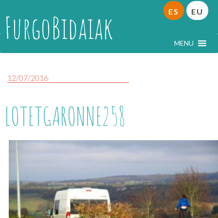
ES
EU
FurgoBidaiak
MENU
12/07/2016
LOTETGARONNE258