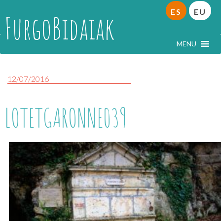
ES
EU
FurgoBidaiak
MENU
12/07/2016
LOTETGARONNE039