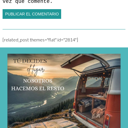
vez que comente.
[related_post themes="flat" id="2814"]