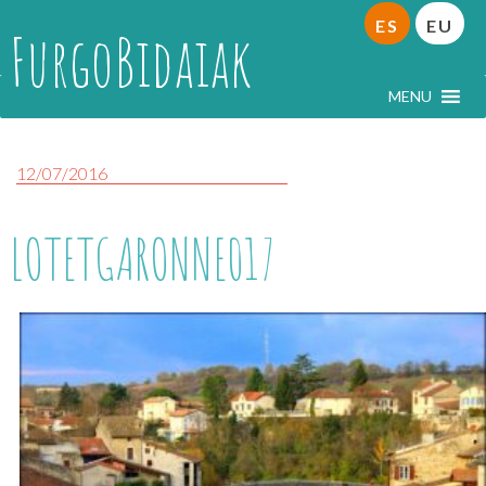
ES
EU
FurgoBidaiak
MENU
12/07/2016
LOTETGARONNE017