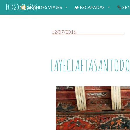
FurgoBidaiak
GRANDES VIAJES
🏕 ESCAPADAS
SE
12/07/2016
LAYECLAETASANTOD