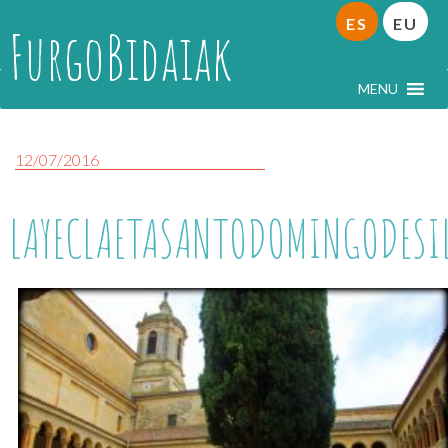
ES
EU
FurgoBidaiak
MENU
12/07/2016
LAYECLAETASANTODOMINGODESI