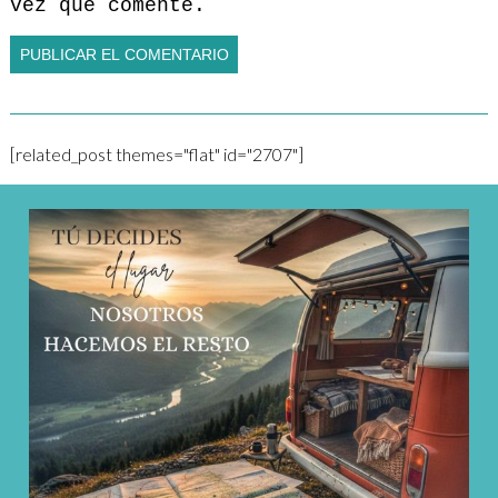
vez que comente.
[related_post themes="flat" id="2707"]