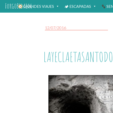
FurgoBidaiak
GRANDES VIAJES
🏕 ESCAPADAS
SE
12/07/2016
LAYECLAETASANTOD