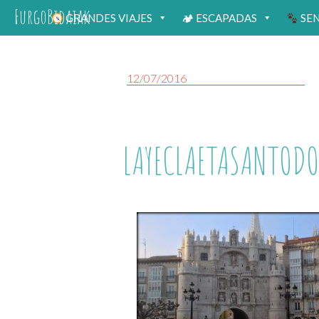
FurgoBidaiak
GRANDES VIAJES
🏕 ESCAPADAS
SE
12/07/2016
LAYECLAETASANTOD