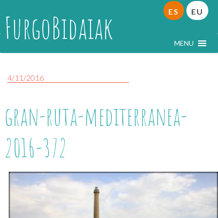
ES
EU
FurgoBidaiak
MENU
4/11/2016
gran-ruta-mediterranea-
2016-372