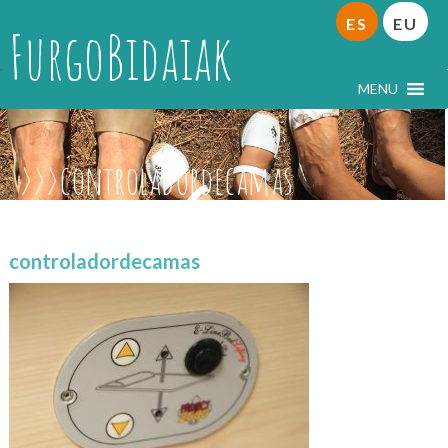
ES
EU
FurgoBidaiak
MENU
controladordecamas
controladordecamas