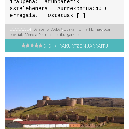
iraupena: larunbatetik
astelehenera – Aurrekontua:40 €
erregaia. – Ostatuak […]
30/03/2014 |
Araba
,
BIDAIAK
,
Euskal Herria
,
Herriak
,
Joan-
etorriak
,
Mendia
,
Natura
,
Toki ikusgarriak
0 (0)
"> IRAKURTZEN JARRAITU