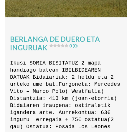
BERLANGA DE DUERO ETA
INGURUAK
0 (0)
Ikusi SORIA BISITATUZ 2 mapa
handiago batean IBILBIDEAREN
DATUAK Bidaiariak: 2 heldu eta 2
urteko ume bat.Furgoneta: Mercedes
Vito – Marco Polo( Westfalia)
Distantzia: 413 km (joan-etorria)
Bidaiaren iraupena: ostiraletik
igandera arte. Aurrekontua: 63€
inguru erregaia + 75€ ostatua(2
gau) Ostatua: Posada Los Leones