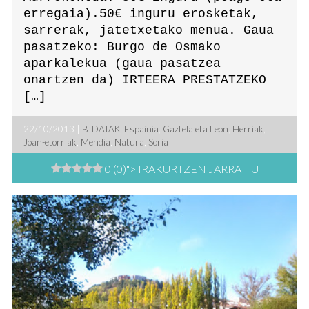
erregaia).50€ inguru erosketak,
sarrerak, jatetxetako menua. Gaua
pasatzeko: Burgo de Osmako
aparkalekua (gaua pasatzea
onartzen da) IRTEERA PRESTATZEKO
[…]
22/10/2013 |
BIDAIAK
,
Espainia
,
Gaztela eta Leon
,
Herriak
,
Joan-etorriak
,
Mendia
,
Natura
,
Soria
0 (0)
"> IRAKURTZEN JARRAITU