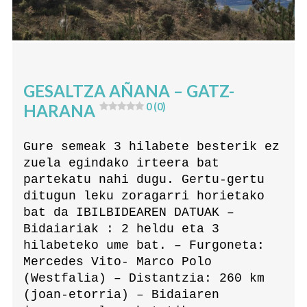
GESALTZA AÑANA – GATZ-
HARANA
0 (0)
Gure semeak 3 hilabete besterik ez
zuela egindako irteera bat
partekatu nahi dugu. Gertu-gertu
ditugun leku zoragarri horietako
bat da IBILBIDEAREN DATUAK –
Bidaiariak : 2 heldu eta 3
hilabeteko ume bat. – Furgoneta:
Mercedes Vito- Marco Polo
(Westfalia) – Distantzia: 260 km
(joan-etorria) – Bidaiaren