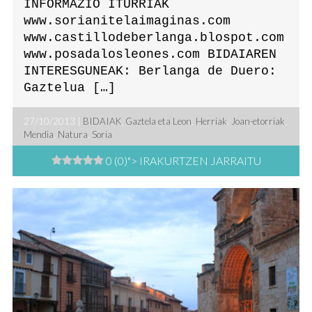
INFORMAZIO ITURRIAK
www.sorianitelaimaginas.com
www.castillodeberlanga.blospot.com
www.posadalosleones.com BIDAIAREN
INTERESGUNEAK: Berlanga de Duero:
Gaztelua […]
27/10/2013 |
BIDAIAK
,
Gaztela eta Leon
,
Herriak
,
Joan-etorriak
,
Mendia
,
Natura
,
Soria
0 (0)
"> IRAKURTZEN JARRAITU