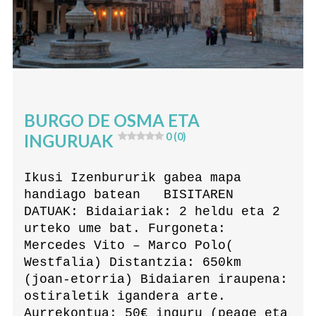
BURGO DE OSMA ETA
INGURUAK
0 (0)
Ikusi Izenbururik gabea mapa
handiago batean BISITAREN
DATUAK: Bidaiariak: 2 heldu eta 2
urteko ume bat. Furgoneta:
Mercedes Vito – Marco Polo(
Westfalia) Distantzia: 650km
(joan-etorria) Bidaiaren iraupena:
ostiraletik igandera arte.
Aurrekontua: 50€ inguru (peage eta