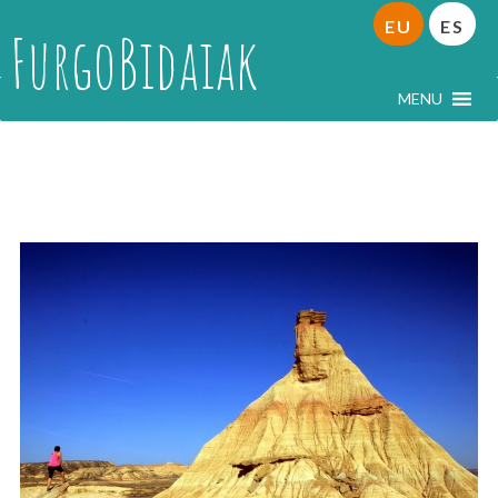
EU
ES
FurgoBidaiak
MENU
Mendia