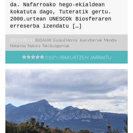
da. Nafarroako hego-ekialdean
kokatuta dago, Tuteratik gertu.
2000.urtean UNESCOk Biosferaren
erreserba izendatu […]
28/10/2014 |
BIDAIAK
,
Euskal Herria
,
Joan-etorriak
,
Mendia
,
Nafarroa
,
Natura
,
Toki ikusgarriak
0 (0)
"> IRAKURTZEN JARRAITU