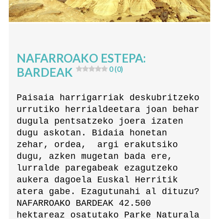
NAFARROAKO ESTEPA:
BARDEAK
0 (0)
Paisaia harrigarriak deskubritzeko
urrutiko herrialdeetara joan behar
dugula pentsatzeko joera izaten
dugu askotan. Bidaia honetan
zehar, ordea, argi erakutsiko
dugu, azken mugetan bada ere,
lurralde paregabeak ezagutzeko
aukera dagoela Euskal Herritik
atera gabe. Ezagutunahi al dituzu?
NAFARROAKO BARDEAK 42.500
hektareaz osatutako Parke Naturala