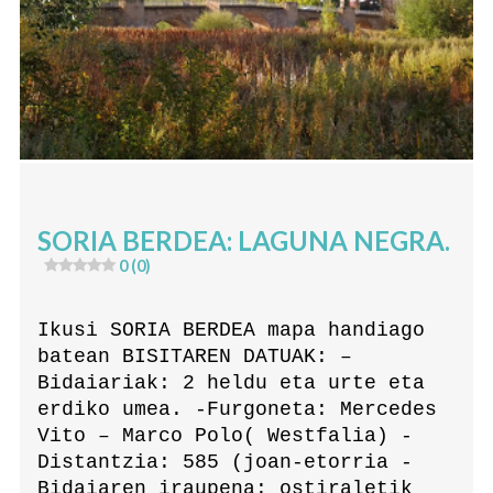
SORIA BERDEA: LAGUNA NEGRA.
0 (0)
Ikusi SORIA BERDEA mapa handiago
batean BISITAREN DATUAK: –
Bidaiariak: 2 heldu eta urte eta
erdiko umea. -Furgoneta: Mercedes
Vito – Marco Polo( Westfalia) -
Distantzia: 585 (joan-etorria -
Bidaiaren iraupena: ostiraletik