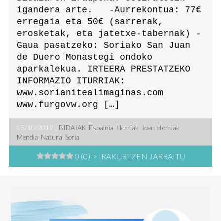
igandera arte. -Aurrekontua: 77€
erregaia eta 50€ (sarrerak,
erosketak, eta jatetxe-tabernak) -
Gaua pasatzeko: Soriako San Juan
de Duero Monastegi ondoko
aparkalekua. IRTEERA PRESTATZEKO
INFORMAZIO ITURRIAK:
www.sorianitealimaginas.com
www.furgovw.org […]
15/10/2012 |
BIDAIAK
,
Espainia
,
Herriak
,
Joan-etorriak
,
Mendia
,
Natura
,
Soria
0 (0)
"> IRAKURTZEN JARRAITU