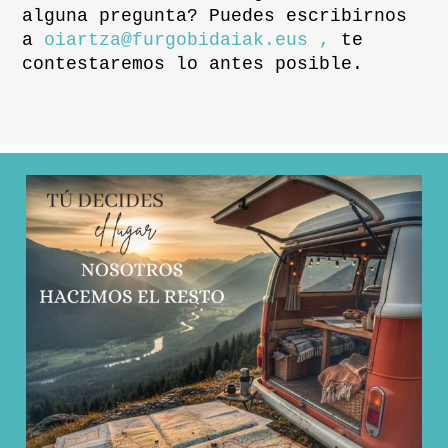
alguna pregunta? Puedes escribirnos
a
oiartza@furgobidaiak.eus ,
te
contestaremos lo antes posible.