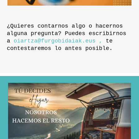
¿Quieres contarnos algo o hacernos
alguna pregunta? Puedes escribirnos
a
oiartza@furgobidaiak.eus ,
te
contestaremos lo antes posible.