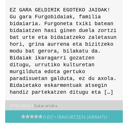
EZ GARA GELDIRIK EGOTEKO JAIOAK!
Gu gara Furgobidaiak, familia
bidaiaria. Furgoneta txiki batean
bidaiatzen hasi ginen duela zortzi
bat urte eta bidaiatzeko zaletasun
hori, grina aurrena eta bizitzeko
modu bat gerora, bilakatu da.
Bidaiak ikaragarri gozatzen
ditugu, urrutiko kulturetan
murgilduta edota gertuko
paradisuetan galduta, ez du axola.
Bidaietako eskarmentuak atsegin
handiz partekatzen ditugu eta […]
27/01/2016 |
Gutaz ari dira.
0 (0)
"> IRAKURTZEN JARRAITU