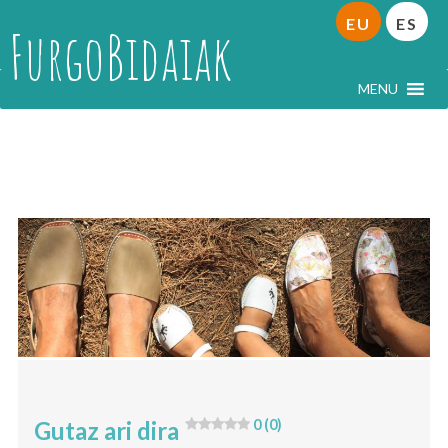
EU
ES
FurgoBidaiak
MENU
Gutaz ari dira.
Gutaz ari dira
0 (0)