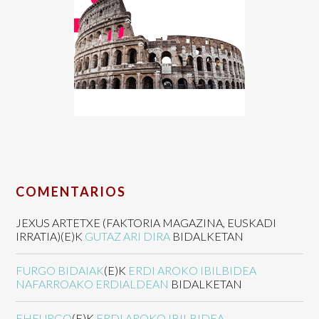
COMENTARIOS
JEXUS ARTETXE (FAKTORIA MAGAZINA, EUSKADI
IRRATIA)
(E)K
GUTAZ ARI DIRA
BIDALKETAN
FURGO BIDAIAK
(E)K
ERDI AROKO IBILBIDEA
NAFARROAKO ERDIALDEAN
BIDALKETAN
EHFURGO
(E)K
ERDI AROKO IBILBIDEA