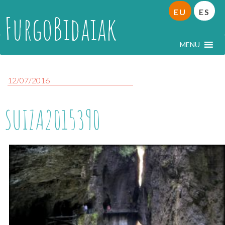
EU
ES
FurgoBidaiak
MENU
12/07/2016
SUIZA2015390