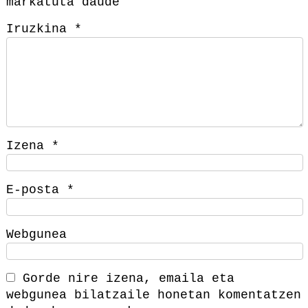
markatuta daude
Iruzkina
*
Izena
*
E-posta
*
Webgunea
Gorde nire izena, emaila eta
webgunea bilatzaile honetan komentatzen