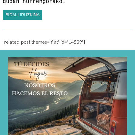
dudan hurrengorako.
[related_post themes="flat" id="14539"]