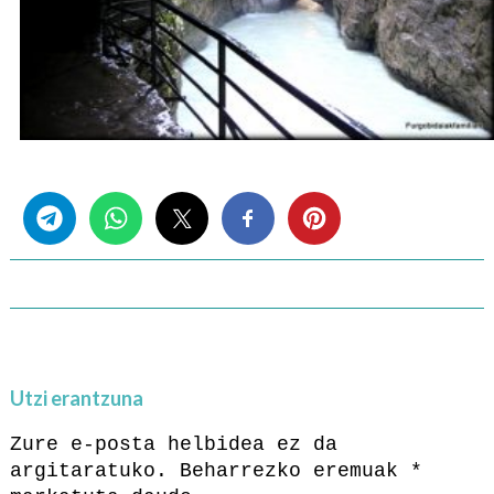
Share this...
Utzi erantzuna
Zure e-posta helbidea ez da
argitaratuko.
Beharrezko eremuak
*