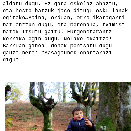
aldatu dugu. Ez gara eskolaz ahaztu,
eta hosto batzuk jaso ditugu esku-lanak
egiteko…Baina, orduan, orro ikaragarri
bat entzun dugu, eta berehala, tximist
batek itsutu gaitu. Furgonetarantz
korrika egin dugu… Nolako ekaitza!
Barruan gineal denok pentsatu dugu
gauza bera: “Basajaunek ohartarazi
digu”.