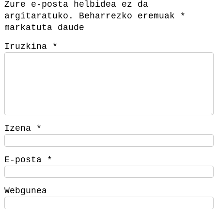
Zure e-posta helbidea ez da
argitaratuko.
Beharrezko eremuak
*
markatuta daude
Iruzkina
*
Izena
*
E-posta
*
Webgunea