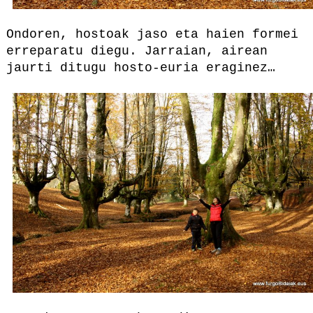
Ondoren, hostoak jaso eta haien formei
erreparatu diegu. Jarraian, airean
jaurti ditugu hosto-euria eraginez…