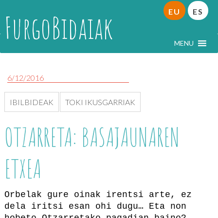
EU
ES
FurgoBidaiak
MENU
6/12/2016
IBILBIDEAK
TOKI IKUSGARRIAK
OTZARRETA: BASAJAUNAREN
ETXEA
Orbelak gure oinak irentsi arte, ez
dela iritsi esan ohi dugu… Eta non