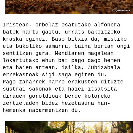
Iristean, orbelaz osatutako alfonbra
batek hartu gaitu, urrats bakoitzeko
kraska eginez. Baso bitxia da, mistiko
eta bukoliko samarra, baina bertan ongi
sentitzen gara. Mendiaren magalean
lokartutako ehun bat pago dago hemen
eta haien artean, isilka, Zubizabala
errekastoak sigi-saga egiten du.
Pago zaharrek harro erakusten dituzte
sustrai sakonak eta haiei itsatsita
dirauen goroldioak berde koloreko
zertzeladen bidez hezetasuna han-
hemenka nabarmentzen du.