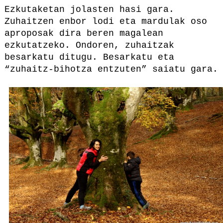
Ezkutaketan jolasten hasi gara.
Zuhaitzen enbor lodi eta mardulak oso
aproposak dira beren magalean
ezkutatzeko. Ondoren, zuhaitzak
besarkatu ditugu. Besarkatu eta
“zuhaitz-bihotza entzuten” saiatu gara.