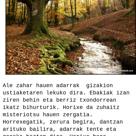
Ale zahar hauen adarrak gizakion
ustiaketaren lekuko dira. Ebakiak izan
ziren behin eta berriz txondorrean
ikatz bihurturik. Horixe da zuhaitz
misteriotsu hauen zergatia.
Horrexegatik, zerura begira, dantzan
arituko bailira, adarrak tente eta