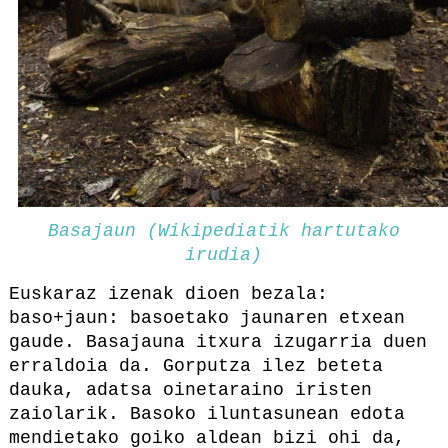
Basajaun (Wikipediatik hartutako
irudia)
Euskaraz izenak dioen bezala:
baso+jaun: basoetako jaunaren etxean
gaude. Basajauna itxura izugarria duen
erraldoia da. Gorputza ilez beteta
dauka, adatsa oinetaraino iristen
zaiolarik. Basoko iluntasunean edota
mendietako goiko aldean bizi ohi da,