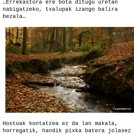
…Errekastora ere bota ditugu uretan
nabigatzeko, txalupak izango balira
bezala…
Hostoak kontatzea ez da lan makala,
horregatik, handik pixka batera jolasez