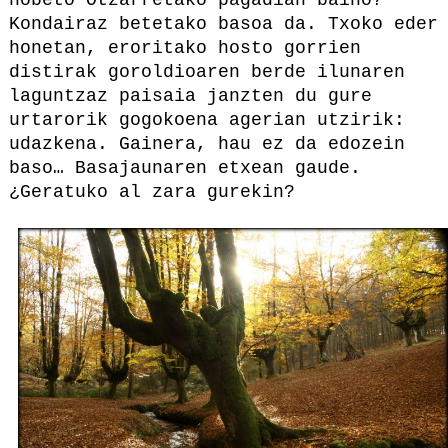
hobeto Otzarretako pagadian baino?
Kondairaz betetako basoa da. Txoko eder
honetan, eroritako hosto gorrien
distirak goroldioaren berde ilunaren
laguntzaz paisaia janzten du gure
urtarorik gogokoena agerian utzirik:
udazkena. Gainera, hau ez da edozein
baso… Basajaunaren etxean gaude.
¿Geratuko al zara gurekin?