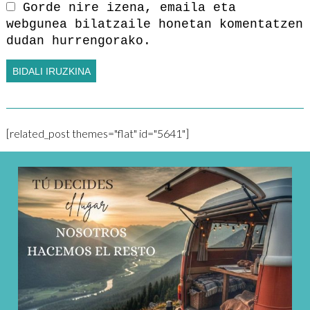
Gorde nire izena, emaila eta
webgunea bilatzaile honetan komentatzen
dudan hurrengorako.
[related_post themes="flat" id="5641"]