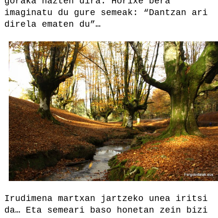
goraka hazten dira. Horixe bera
imaginatu du gure semeak: “Dantzan ari
direla ematen du”…
Irudimena martxan jartzeko unea iritsi
da… Eta semeari baso honetan zein bizi