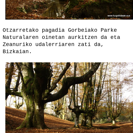
Otzarretako pagadia Gorbeiako Parke
Naturalaren oinetan aurkitzen da eta
Zeanuriko udalerriaren zati da,
Bizkaian.