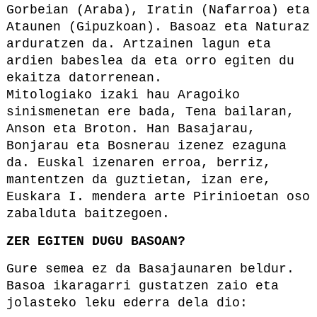
Gorbeian (Araba), Iratin (Nafarroa) eta
Ataunen (Gipuzkoan). Basoaz eta Naturaz
arduratzen da. Artzainen lagun eta
ardien babeslea da eta orro egiten du
ekaitza datorrenean.
Mitologiako izaki hau Aragoiko
sinismenetan ere bada, Tena bailaran,
Anson eta Broton. Han Basajarau,
Bonjarau eta Bosnerau izenez ezaguna
da. Euskal izenaren erroa, berriz,
mantentzen da guztietan, izan ere,
Euskara I. mendera arte Pirinioetan oso
zabalduta baitzegoen.
ZER EGITEN DUGU BASOAN?
Gure semea ez da Basajaunaren beldur.
Basoa ikaragarri gustatzen zaio eta
jolasteko leku ederra dela dio: