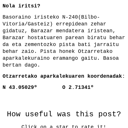
Nola iritsi?
Basoraino iristeko N-240(Bilbo-
Vitoria/Gasteiz) errepidean zehar
gidatuz, Barazar mendatera iristean,
Barazar hostatuaren parean biratu behar
da eta zementozko pista bati jarraitu
behar zaio. Pista honek Otzarretako
aparkalekuraino eramango gaitu. Basoa
bertan dago.
Otzarretako aparkalekuaren koordenadak:
N 43.05029º O 2.71341º
How useful was this post?
Click on a star to rate it!