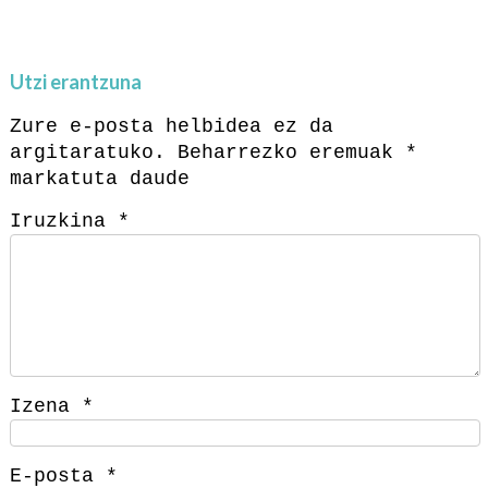
Utzi erantzuna
Zure e-posta helbidea ez da
argitaratuko.
Beharrezko eremuak
*
markatuta daude
Iruzkina
*
Izena
*
E-posta
*