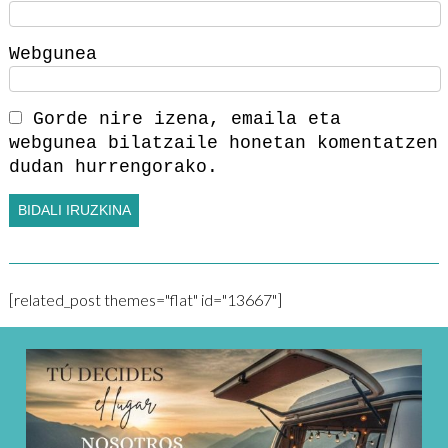
Webgunea
Gorde nire izena, emaila eta
webgunea bilatzaile honetan komentatzen
dudan hurrengorako.
[related_post themes="flat" id="13667"]