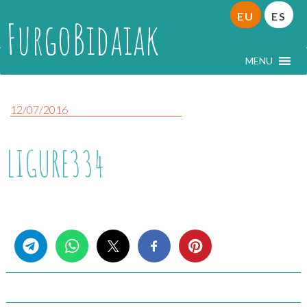
EU
ES
FurgoBidaiak
MENU
12/07/2016
LIGURE334
Share this...