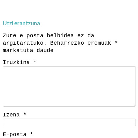
Utzi erantzuna
Zure e-posta helbidea ez da
argitaratuko.
Beharrezko eremuak
*
markatuta daude
Iruzkina
*
Izena
*
E-posta
*