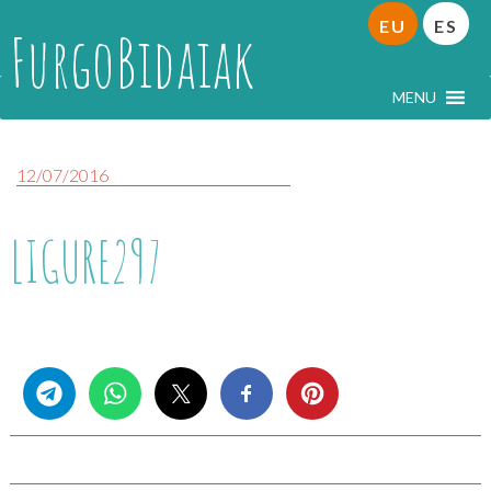
EU
ES
FurgoBidaiak
MENU
12/07/2016
LIGURE297
Share this...