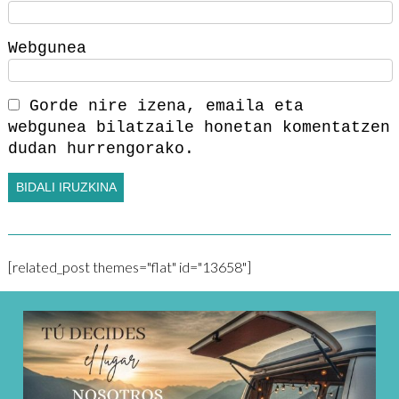
Webgunea
Gorde nire izena, emaila eta
webgunea bilatzaile honetan komentatzen
dudan hurrengorako.
[related_post themes="flat" id="13658"]